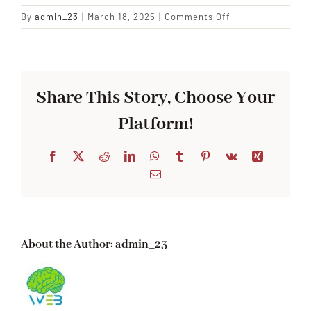
on
By
admin_23
|
March 18, 2025
|
Comments Off
5
Share This Story, Choose Your
Platform!
Facebook
X
Reddit
LinkedIn
WhatsApp
Tumblr
Pinterest
Vk
Xing
Email
About the Author:
admin_23