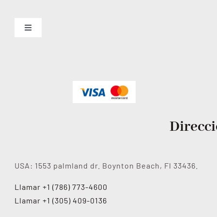
Toggle
Navigation
About us Español
Servicios
Contactanos
Direcc
USA: 1553 palmland dr. Boynton Beach, Fl 33436.
Llamar +1 (786) 773-4600
Llamar +1 (305) 409-0136