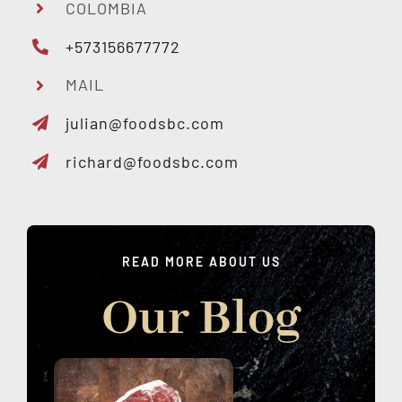
COLOMBIA
+573156677772
MAIL
julian@foodsbc.com
richard@foodsbc.com
READ MORE ABOUT US
Our Blog