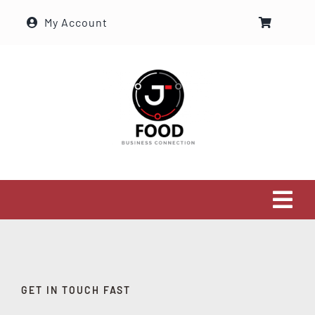
Skip
My Account
to
content
Tog
Navi
SOBRE NOSOTROS
SERVICIOS
GET IN TOUCH FAST