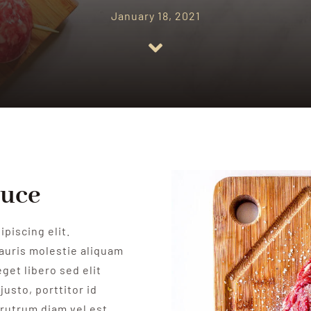
January 18, 2021
duce
piscing elit.
auris molestie aliquam
get libero sed elit
justo, porttitor id
rutrum diam vel est