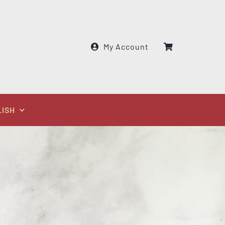
My Account
LISH