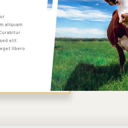
tur
um aliquam
Curabitur
sed elit
 eget libero