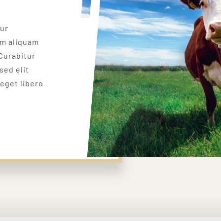
tur
um aliquam
Curabitur
sed elit
 eget libero