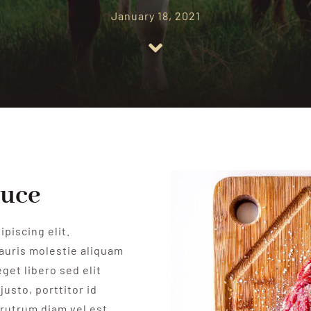
January 18, 2021
duce
piscing elit.
auris molestie aliquam
get libero sed elit
justo, porttitor id
rutrum diam vel est