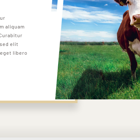
tur
um aliquam
Curabitur
sed elit
 eget libero