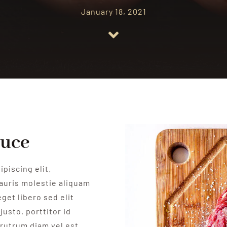
January 18, 2021
duce
piscing elit.
auris molestie aliquam
get libero sed elit
justo, porttitor id
rutrum diam vel est